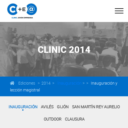
CLINIC 2014
Inauguración
Ediciones > 2014 >
> >
Inauguración y
lección magistral
INAUGURACIÓN
AVILÉS
GIJÓN
SAN MARTÍN REY AURELIO
OUTDOOR
CLAUSURA