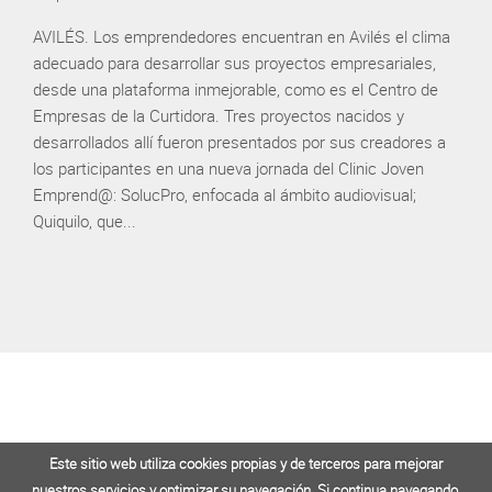
AVILÉS. Los emprendedores encuentran en Avilés el clima
adecuado para desarrollar sus proyectos empresariales,
desde una plataforma inmejorable, como es el Centro de
Empresas de la Curtidora. Tres proyectos nacidos y
desarrollados allí fueron presentados por sus creadores a
los participantes en una nueva jornada del Clinic Joven
Emprend@: SolucPro, enfocada al ámbito audiovisual;
Quiquilo, que...
Este sitio web utiliza cookies propias y de terceros para mejorar
Este sitio web utiliza cookies propias y de terceros para mejorar
nuestros servicios y optimizar su navegación. Si continua navegando,
nuestros servicios y optimizar su navegación. Si continua navegando,